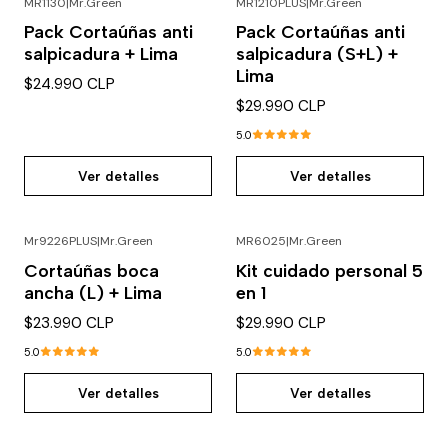
MR1130
|
Mr.Green
MR1210PLUS
|
Mr.Green
Para bebés y niños
Agotado
Pack Cortaúñas anti
Pack Cortaúñas anti
Agotado
salpicadura + Lima
salpicadura (S+L) +
Lima
$24.990 CLP
$29.990 CLP
5.0
Ver detalles
Ver detalles
Mr9226PLUS
|
Mr.Green
MR6025
|
Mr.Green
Agotado
Agotado
Cortaúñas boca
Kit cuidado personal 5
ancha (L) + Lima
en 1
$23.990 CLP
$29.990 CLP
5.0
5.0
Ver detalles
Ver detalles