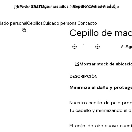
Inicio
Catálogo
Cepillos
Cepillo de madera (S)
Envío
GRATIS
por compras sobre $40.000 en Santiago
dado personal
Cepillos
Cuidado personal
Contacto
|
Cepillo de mad
Ag
Cantidad
Mostrar stock de ubicaci
DESCRIPCIÓN
Minimiza el daño y protege
Nuestro cepillo de pelo pro
tu cabello y minimizando el 
El cojín de aire suave cuen