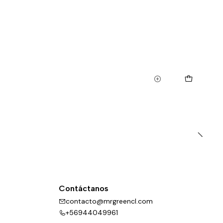
Contáctanos
contacto@mrgreencl.com
+56944049961