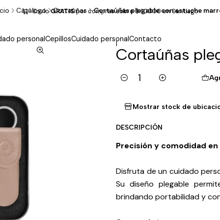
icio
Catálogo
Cortaúñas
Cortaúñas plegable con estuche mar
Envío
GRATIS
por compras sobre $40.000 en Santiago
dado personal
Cepillos
Cuidado personal
Contacto
|
Cortaúñas ple
Ag
Cantidad
Mostrar stock de ubicaci
DESCRIPCIÓN
Precisión y comodidad en 
Disfruta de un cuidado pers
Su diseño plegable permite
brindando portabilidad y co